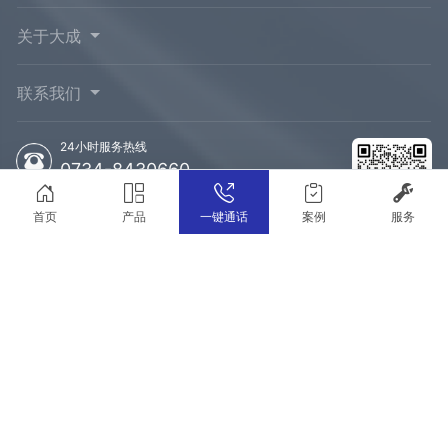
关于大成
联系我们
24小时服务热线
0734-8430660
销售热线
首页
产品
一键通话
案例
服务
153-6426-2277
地址：湖南衡阳市衡南县云集工业园兴园路163号
衡阳大成锅炉有限公司
©版权所有
湘ICP备16002955号-1
湘公网安备43042202000058号