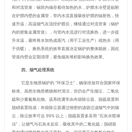
和对流管束：锅筒内储存着待加热的水，炉膛水冷壁是贴附
在炉膛内壁的金属管，管内水流直接吸收炉膛的辐射热，快
速升温；高温烟气在流经炉膛后，继续通过对流管束（锅炉
内的密集金属管道），与管内水流进行对流换热，进一步提
升水温，最终将水加热成蒸汽（用于工业生产）或热水（用
于供暖）。换热系统的效率直接决定锅炉的整体能效，因此
管道内壁会定期清理，避免烟灰堆积影响换热效果。
四、烟气处理系统
它是生物质锅炉的 “环保卫士”，确保排放符合国家环保
标准。虽然生物质燃烧相对清洁，但仍会产生烟尘、二氧化
硫和少量氮氧化物。该系统通常由布袋除尘器、脱硫装置和
脱硝装置组成：布袋除尘器通过细密的滤袋过滤烟气中的烟
尘，除尘效率可达 99% 以上；脱硫装置多采用 “石灰水喷淋
法”，让烟气与石灰水反应，吸收其中的二氧化硫；脱硝装