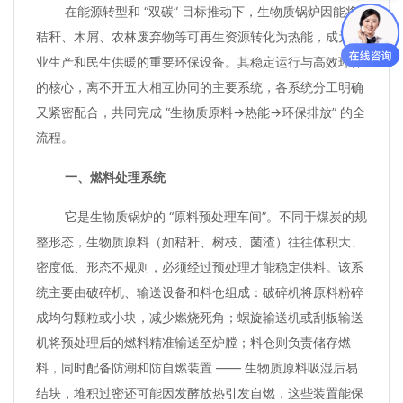
在能源转型和 “双碳” 目标推动下，生物质锅炉因能将
秸秆、木屑、农林废弃物等可再生资源转化为热能，成为工
业生产和民生供暖的重要环保设备。其稳定运行与高效环保
的核心，离不开五大相互协同的主要系统，各系统分工明确
又紧密配合，共同完成 “生物质原料→热能→环保排放” 的全
流程。
一、燃料处理系统
它是生物质锅炉的 “原料预处理车间”。不同于煤炭的规
整形态，生物质原料（如秸秆、树枝、菌渣）往往体积大、
密度低、形态不规则，必须经过预处理才能稳定供料。该系
统主要由破碎机、输送设备和料仓组成：破碎机将原料粉碎
成均匀颗粒或小块，减少燃烧死角；螺旋输送机或刮板输送
机将预处理后的燃料精准输送至炉膛；料仓则负责储存燃
料，同时配备防潮和防自燃装置 —— 生物质原料吸湿后易
结块，堆积过密还可能因发酵放热引发自燃，这些装置能保