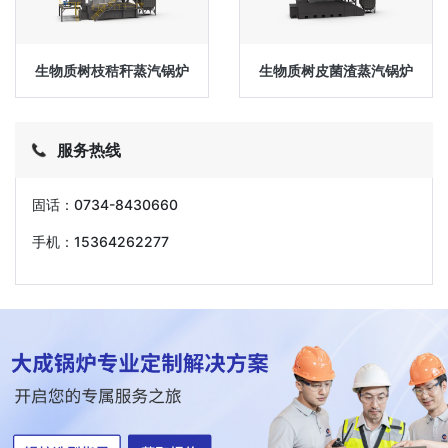
生物质树枝秸秆蒸汽锅炉
生物质树皮菌渣蒸汽锅炉
服务热线
固话：0734-8430660
手机：15364262277