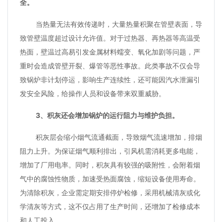
全。
当热量无法有效传递时，大量热量积聚在管壁表面，导
致管壁温度超过设计允许值。对于过热器、再热器等高温受
热面，壁温过高易引发金属材料蠕变、氧化加剧等问题，严
重时会造成管壁开裂、爆管等恶性事故。此类事故不仅会导
致锅炉非计划停运，影响生产连续性，还可能因汽水泄漏引
发安全风险，给操作人员和设备带来双重威胁。
3、积灰还会增加锅炉的运行阻力与维护负担。
积灰层会缩小烟气流通截面，导致烟气流速增加，排烟
阻力上升。为保证烟气顺利排出，引风机需消耗更多电能，
增加了厂用电率。同时，积灰具有较强的吸附性，会附着烟
气中的腐蚀性物质，加速受热面腐蚀，缩短设备使用寿命。
为清除积灰，企业需定期安排停炉检修，采用机械清灰或化
学清灰等方式，这不仅占用了生产时间，还增加了检修成本
和人工投入。