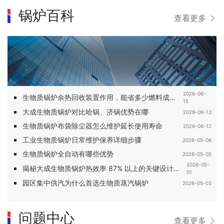
锅炉百科
查看更多
2026-06-
生物质锅炉余热回收装置作用，能省多少燃料成
15
本？
大成生物质锅炉对比哈锅、济锅优势在哪
2026-06-13
生物质锅炉布袋除尘器怎么维护延长使用寿命
2026-06-12
工业生物质锅炉日常维护保养详细步骤
2026-05-06
生物质锅炉全自动有哪些优势
2026-05-05
2026-05-
揭秘大成生物质锅炉热效率 87% 以上的关键设计与
01
节能原理
园区集中供汽为什么首选生物质蒸汽锅炉
2026-05-03
问题中心
查看更多