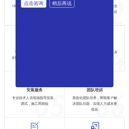
点击咨询
稍后再说
1对1客户服务，解决各种技术
根据客户的需求，个性化专业
咨询
定制，全程负责客户的方案设
计、选型
高效能锅炉
专业辅机
智能控制锅炉,热效率高达
提供配套节能辅机，专业解决
87%以上，实现购买设备的价
节能配件问题
值更大化
安装服务
团队培训
专业技术人员现场指导安装、
系统化团队培养，帮助客户解
调试，施工周期短
决团队问题，实现人力成本更
低化