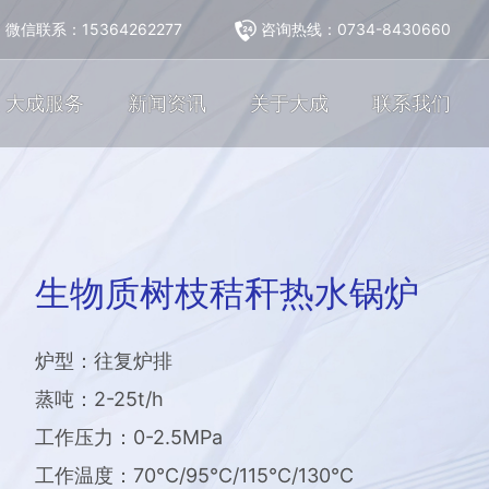
微信联系：15364262277
咨询热线：
0734-8430660
大成服务
新闻资讯
关于大成
联系我们
生物质树枝秸秆热水锅炉
炉型：往复炉排
蒸吨：2-25t/h
工作压力：0-2.5MPa
工作温度：70℃/95℃/115℃/130℃