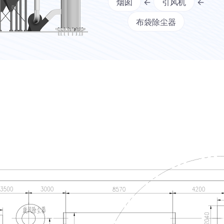
烟囱
←
引风机
←
布袋除尘器