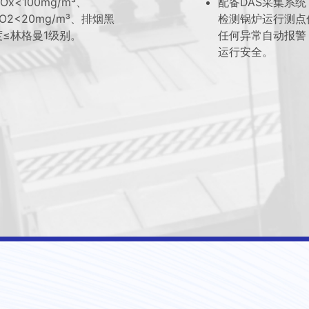
Ox<100mg/m³、
配备DAS采集系
O2<20mg/m³、排烟黑
检测锅炉运行测点
度≤林格曼1级别。
任何异常自动报警
运行安全。