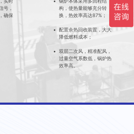
统，实时
锅炉本体采用多回程结
信号，
构，使热量能够充分转
，确保
换，热效率高达87%；
配置余热回收装置，大大
降低燃料成本；
双层二次风，精准配风，
过量空气系数低，锅炉热
效率高。