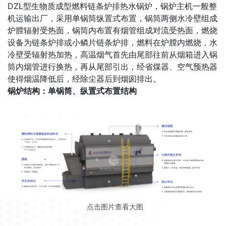
DZL型生物质成型燃料链条炉排热水锅炉，锅炉主机一般整
机运输出厂，采用单锅筒纵置式布置，锅筒两侧水冷壁组成
炉膛辐射受热面，锅筒内布置有烟管组成对流受热面，燃烧
设备为链条炉排或小鳞片链条炉排，燃料在炉膛内燃烧，水
冷壁受辐射热加热，高温烟气首先由尾部往前从烟箱进入锅
筒内烟管进行换热，再从尾部引出，经省煤器、空气预热器
使得烟温降低后，经除尘器后到烟囱排出。
锅炉结构：单锅筒、纵置式布置结构
点击图片查看大图